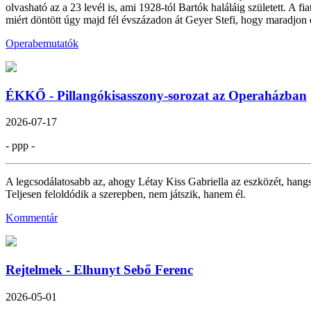
olvasható az a 23 levél is, ami 1928-tól Bartók haláláig született. A 
miért döntött úgy majd fél évszázadon át Geyer Stefi, hogy maradjon 
Operabemutatók
ÉKKŐ - Pillangókisasszony-sorozat az Operaházban
2026-07-17
- ppp -
A legcsodálatosabb az, ahogy Létay Kiss Gabriella az eszközét, hangsze
Teljesen feloldódik a szerepben, nem játszik, hanem él.
Kommentár
Rejtelmek - Elhunyt Sebő Ferenc
2026-05-01