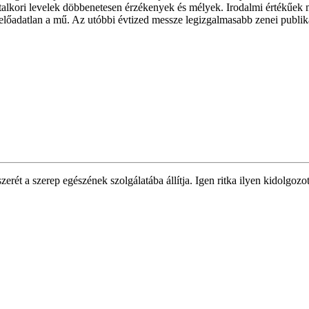
fiatalkori levelek döbbenetesen érzékenyek és mélyek. Irodalmi értékűek
előadatlan a mű. Az utóbbi évtized messze legizgalmasabb zenei publik
rét a szerep egészének szolgálatába állítja. Igen ritka ilyen kidolgozot