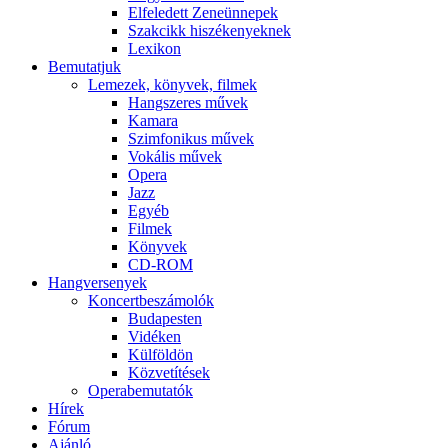
Elfeledett Zeneünnepek
Szakcikk hiszékenyeknek
Lexikon
Bemutatjuk
Lemezek, könyvek, filmek
Hangszeres művek
Kamara
Szimfonikus művek
Vokális művek
Opera
Jazz
Egyéb
Filmek
Könyvek
CD-ROM
Hangversenyek
Koncertbeszámolók
Budapesten
Vidéken
Külföldön
Közvetítések
Operabemutatók
Hírek
Fórum
Ajánló