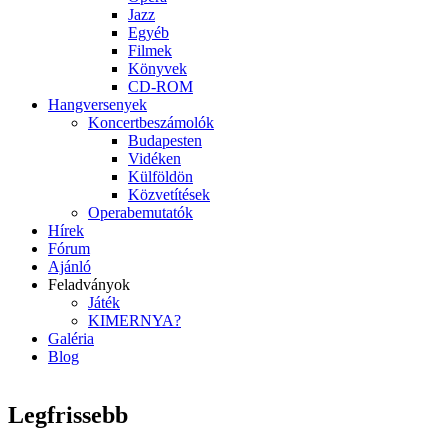
Jazz
Egyéb
Filmek
Könyvek
CD-ROM
Hangversenyek
Koncertbeszámolók
Budapesten
Vidéken
Külföldön
Közvetítések
Operabemutatók
Hírek
Fórum
Ajánló
Feladványok
Játék
KIMERNYA?
Galéria
Blog
Legfrissebb