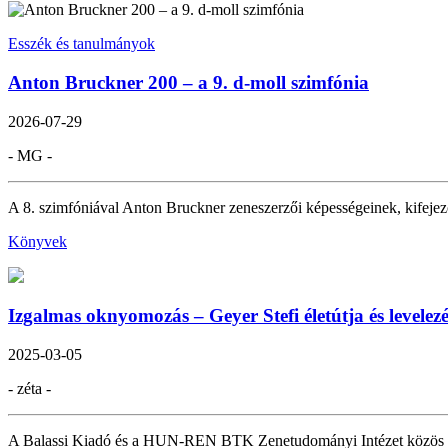
Esszék és tanulmányok
Anton Bruckner 200 – a 9. d-moll szimfónia
2026-07-29
- MG -
A 8. szimfóniával Anton Bruckner zeneszerzői képességeinek, kifejező 
Könyvek
Izgalmas oknyomozás – Geyer Stefi életútja és levelez
2025-03-05
- zéta -
A Balassi Kiadó és a HUN-REN BTK Zenetudományi Intézet közös és ig