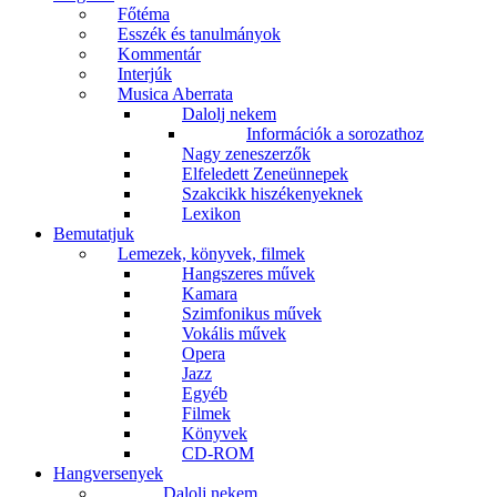
Főtéma
Esszék és tanulmányok
Kommentár
Interjúk
Musica Aberrata
Dalolj nekem
Információk a sorozathoz
Nagy zeneszerzők
Elfeledett Zeneünnepek
Szakcikk hiszékenyeknek
Lexikon
Bemutatjuk
Lemezek, könyvek, filmek
Hangszeres művek
Kamara
Szimfonikus művek
Vokális művek
Opera
Jazz
Egyéb
Filmek
Könyvek
CD-ROM
Hangversenyek
Dalolj nekem