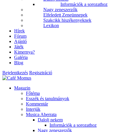
Információk a sorozathoz
Nagy zeneszerzők
Elfeledett Zeneünnepek
Szakcikk hiszékenyeknek
Lexikon
Hírek
Fórum
Ajánló
Játék
Kimernya?
Galéria
Blog
Bejelentkezés
Regisztráció
Magazin
Főtéma
Esszék és tanulmányok
Kommentár
Interjúk
Musica Aberrata
Dalolj nekem
Információk a sorozathoz
Nagy zeneszerzők