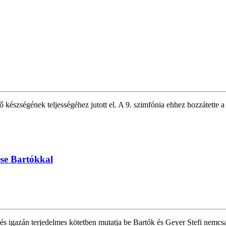
készségének teljességéhez jutott el. A 9. szimfónia ehhez hozzátette a 
ése Bartókkal
azán terjedelmes kötetben mutatja be Bartók és Geyer Stefi nemcsak 