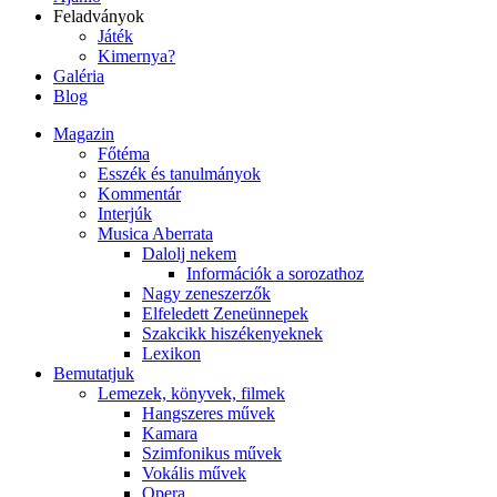
Feladványok
Játék
Kimernya?
Galéria
Blog
Magazin
Főtéma
Esszék és tanulmányok
Kommentár
Interjúk
Musica Aberrata
Dalolj nekem
Információk a sorozathoz
Nagy zeneszerzők
Elfeledett Zeneünnepek
Szakcikk hiszékenyeknek
Lexikon
Bemutatjuk
Lemezek, könyvek, filmek
Hangszeres művek
Kamara
Szimfonikus művek
Vokális művek
Opera